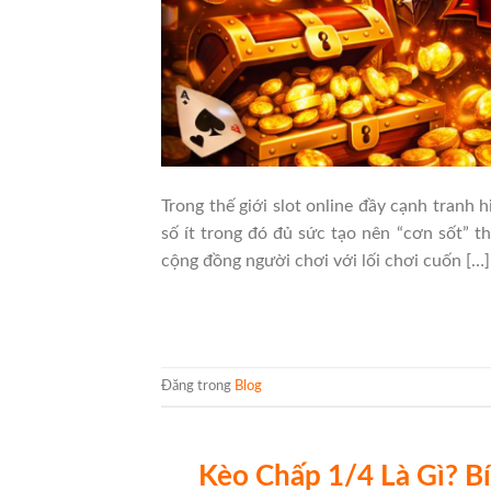
Trong thế giới slot online đầy cạnh tranh
số ít trong đó đủ sức tạo nên “cơn sốt” 
cộng đồng người chơi với lối chơi cuốn […]
Đăng trong
Blog
Kèo Chấp 1/4 Là Gì? B