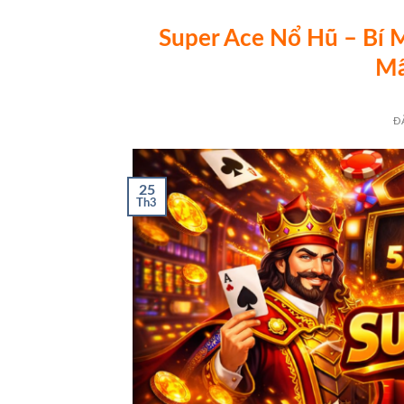
Super Ace Nổ Hũ – Bí 
Mẩ
Đ
25
Th3