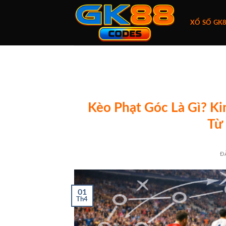
Bỏ
qua
XỔ SỐ GK
nội
dung
Kèo Phạt Góc Là Gì? K
Từ
Đ
01
Th4