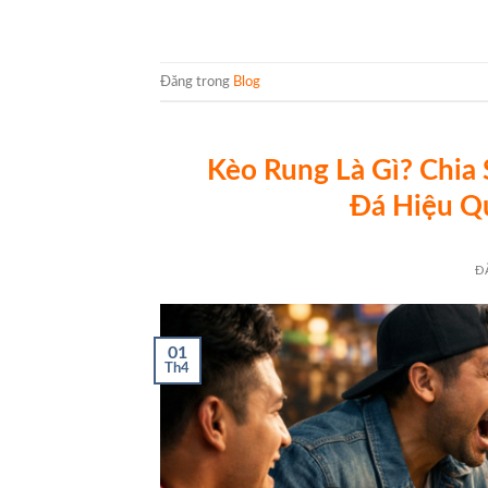
Đăng trong
Blog
Kèo Rung Là Gì? Chia
Đá Hiệu Q
Đ
01
Th4