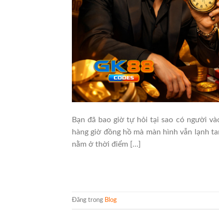
Bạn đã bao giờ tự hỏi tại sao có người vào
hàng giờ đồng hồ mà màn hình vẫn lạnh ta
nằm ở thời điểm […]
Đăng trong
Blog