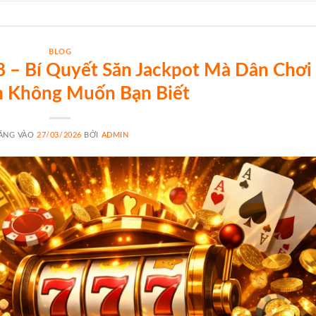
BLOG
 – Bí Quyết Săn Jackpot Mà Dân Chơi
 Không Muốn Bạn Biết
ĂNG VÀO
27/03/2026
BỞI
ADMIN