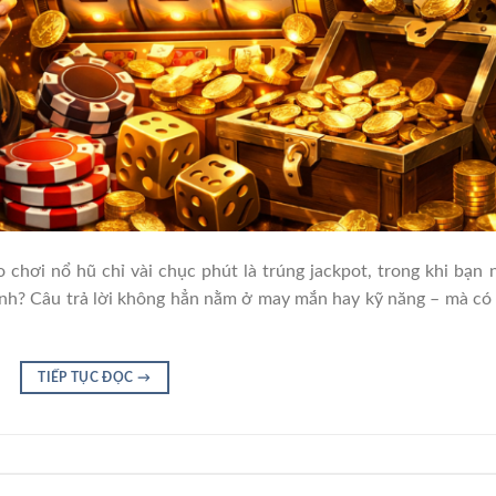
 chơi nổ hũ chỉ vài chục phút là trúng jackpot, trong khi bạn 
nh? Câu trả lời không hẳn nằm ở may mắn hay kỹ năng – mà có
TIẾP TỤC ĐỌC
→