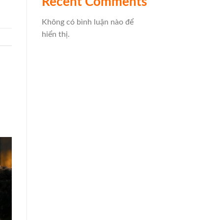
Recent Comments
Không có bình luận nào để
hiển thị.