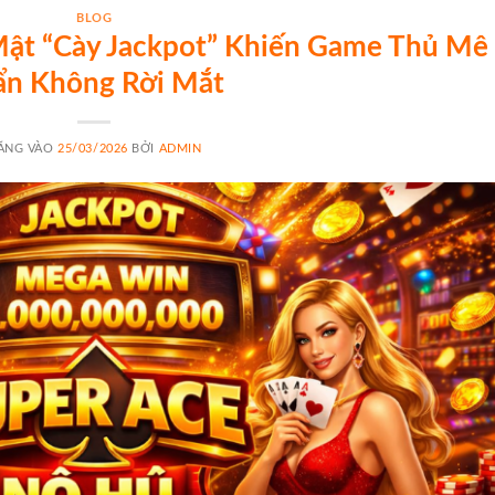
BLOG
Mật “Cày Jackpot” Khiến Game Thủ Mê
n Không Rời Mắt
ĂNG VÀO
25/03/2026
BỞI
ADMIN