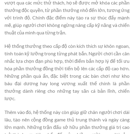
vượt qua các mức thử thách, họ sẽ được mở khóa các phần
thưởng độc quyền, từ phần thưởng nhỏ đến lớn, tương ứng
với trình độ. Chính đặc điểm này tạo ra sự thúc đẩy mạnh
mẽ, giúp người chơi không ngừng nâng cấp kỹ năng và chiến
thuật của mình qua từng trận.
Hệ thống thưởng theo cấp độ còn kích thích sự khôn ngoan,
tính toán kỹ lưỡng trong từng phát bắn. Người chơi cần cân
nhắc lựa chọn đạn phù hợp, thời điểm bắn hợp lý để tối ưu
hóa phần thưởng đồng thời tiến bộ lên các cấp độ cao hơn.
Những phần quà ẩn, đặc biệt trong các bàn chơi như kho
báu đại dương hay long vương xuất thế chính là phần
thưởng dành riêng cho những tay săn cá bản lĩnh, chiến
lược.
Thêm vào đó, hệ thống này còn giúp giữ chân người chơi dài
lâu, tạo nên cộng đồng game thủ trung thành và ngày càng
lớn mạnh. Những trận đấu sở hữu phần thưởng giá trị cao