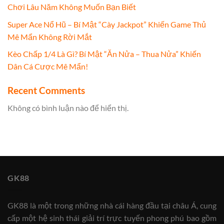
Chơi Lâu Năm Không Muốn Bạn Biết
Super Ace Nổ Hũ – Bí Mật “Cày Jackpot” Khiến Game Thủ
Mê Mẩn Không Rời Mắt
Kèo Chấp 1/4 Là Gì? Bí Mật “Ăn Nửa – Thua Nửa” Khiến
Dân Cá Cược Mê Mẩn!
Recent Comments
Không có bình luận nào để hiển thị.
GK88
GK88 là một trong những nhà cái hàng đầu tại châu Á, cung
cấp một hệ sinh thái giải trí trực tuyến phong phú bao gồm