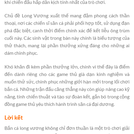
khí chiến đấu hấp dẫn kịch tính nhất của trò chơi.
Chủ đề Long Vương xuất thế mang đậm phong cách thần
thoại, nơi các chiến sĩ săn cá phải phối hợp tốt, sử dụng đạn
phá đặc biệt, canh thời điểm chính xác để kết liễu ông trùm
cuối này. Các sinh vật trong bàn này chính là biểu tượng của
thử thách, mang lại phần thưởng xứng đáng cho những ai
dám chinh phục.
Khó khăn đi kèm phần thưởng lớn, chính vì thế đây là điểm
đến dành riêng cho các game thủ già dạn kinh nghiệm và
muốn thử sức, chinh phục những giới hạn mới trong lối chơi
bắn cá. Những trận đấu căng thẳng này còn giúp nâng cao kỹ
năng, tính chiến thuật và tạo sự đoàn kết, gắn bó trong cộng
đồng game thủ yêu thích hành trình săn cá đại dương.
Lời kết
Bắn cá long vương không chỉ đơn thuần là một trò chơi giải