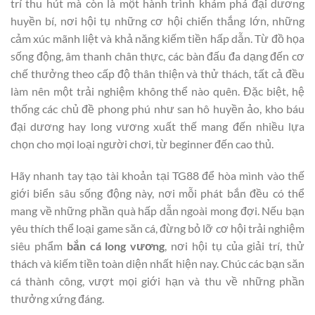
trí thu hút mà còn là một hành trình khám phá đại dương
huyền bí, nơi hội tụ những cơ hội chiến thắng lớn, những
cảm xúc mãnh liệt và khả năng kiếm tiền hấp dẫn. Từ đồ họa
sống động, âm thanh chân thực, các bàn đấu đa dạng đến cơ
chế thưởng theo cấp độ thân thiện và thử thách, tất cả đều
làm nên một trải nghiệm không thể nào quên. Đặc biệt, hệ
thống các chủ đề phong phú như san hô huyền ảo, kho báu
đại dương hay long vương xuất thế mang đến nhiều lựa
chọn cho mọi loại người chơi, từ beginner đến cao thủ.
Hãy nhanh tay tạo tài khoản tại TG88 để hòa mình vào thế
giới biển sâu sống động này, nơi mỗi phát bắn đều có thể
mang về những phần quà hấp dẫn ngoài mong đợi. Nếu bạn
yêu thích thể loại game săn cá, đừng bỏ lỡ cơ hội trải nghiệm
siêu phẩm
bắn cá long vương
, nơi hội tụ của giải trí, thử
thách và kiếm tiền toàn diện nhất hiện nay. Chúc các bạn săn
cá thành công, vượt mọi giới hạn và thu về những phần
thưởng xứng đáng.