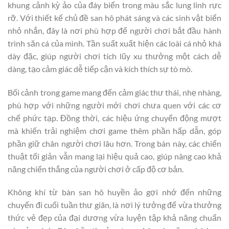
khung cảnh kỳ ảo của đáy biển trong màu sắc lung linh rực
rỡ. Với thiết kế chủ đề san hô phát sáng và các sinh vật biển
nhỏ nhắn, đây là nơi phù hợp để người chơi bắt đầu hành
trình săn cá của mình. Tần suất xuất hiện các loài cá nhỏ khá
dày đặc, giúp người chơi tích lũy xu thưởng một cách dễ
dàng, tạo cảm giác dễ tiếp cận và kích thích sự tò mò.
Bối cảnh trong game mang đến cảm giác thư thái, nhẹ nhàng,
phù hợp với những người mới chơi chưa quen với các cơ
chế phức tạp. Đồng thời, các hiệu ứng chuyển động mượt
mà khiến trải nghiệm chơi game thêm phần hấp dẫn, góp
phần giữ chân người chơi lâu hơn. Trong bàn này, các chiến
thuật tối giản vẫn mang lại hiệu quả cao, giúp nâng cao khả
năng chiến thắng của người chơi ở cấp độ cơ bản.
Không khí từ bàn san hô huyền ảo gợi nhớ đến những
chuyến đi cuối tuần thư giãn, là nơi lý tưởng để vừa thưởng
thức vẻ đẹp của đại dương vừa luyện tập khả năng chuẩn