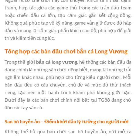
tranh, hợp tác giữa các game thủ trong các trận đấu team
hoặc chiến đấu cá lớn, tạo cảm giác gắn kết cộng đồng.
Không quá phức tạp về kỹ năng, game vẫn giữ được độ hấp
dẫn và mang lại cảm giác phấn khích cao độ, phù hợp để giải
trí và kiếm tiền cùng lúc.
Tổng hợp các bàn đấu chơi bắn cá Long Vương
Trong thế giới
bắn cá long vương
, hệ thống các bàn đấu đa
dạng chính là những sân chơi riêng biệt, mang lại những trải
nghiệm khác nhau, phù hợp cho từng kiểu người chơi. Mỗi
bàn đấu đều có câu chuyện, chủ đề và mức độ thử thách
riêng, tạo nên một hành trình khám phá không giới hạn.
Dưới đây là các bàn chơi chính nổi bật tại TG88 đang chờ
đón các tay săn cá.
San hô huyền ảo – Điểm khởi đầu lý tưởng cho người mới
Không thể bỏ qua bàn chơi san hô huyền ảo, nơi mở ra