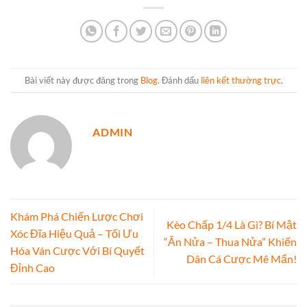
Bài viết này được đăng trong
Blog
. Đánh dấu
liên kết thường trực
.
ADMIN
Khám Phá Chiến Lược Chơi
Kèo Chấp 1/4 Là Gì? Bí Mật
Xóc Đĩa Hiệu Quả – Tối Ưu
“Ăn Nửa – Thua Nửa” Khiến
Hóa Ván Cược Với Bí Quyết
Dân Cá Cược Mê Mẩn!
Đỉnh Cao