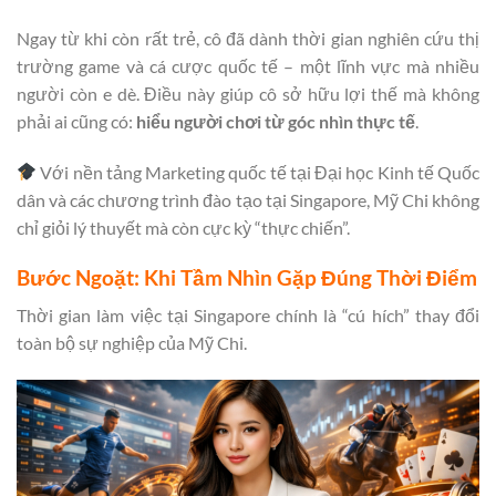
Ngay từ khi còn rất trẻ, cô đã dành thời gian nghiên cứu thị
trường game và cá cược quốc tế – một lĩnh vực mà nhiều
người còn e dè. Điều này giúp cô sở hữu lợi thế mà không
phải ai cũng có:
hiểu người chơi từ góc nhìn thực tế
.
Với nền tảng Marketing quốc tế tại Đại học Kinh tế Quốc
dân và các chương trình đào tạo tại Singapore, Mỹ Chi không
chỉ giỏi lý thuyết mà còn cực kỳ “thực chiến”.
Bước Ngoặt: Khi Tầm Nhìn Gặp Đúng Thời Điểm
Thời gian làm việc tại Singapore chính là “cú hích” thay đổi
toàn bộ sự nghiệp của Mỹ Chi.