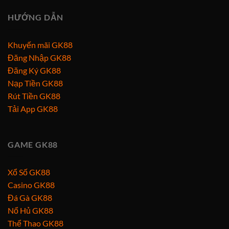
HƯỚNG DẪN
Khuyến mãi GK88
Đăng Nhập GK88
Đăng Ký GK88
Nạp Tiền GK88
Rút Tiền GK88
Tải App GK88
GAME GK88
Xổ Số GK88
Casino GK88
Đá Gà GK88
Nổ Hủ GK88
Thể Thao GK88