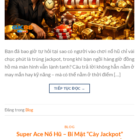
Bạn đã bao giờ tự hỏi tại sao có người vào chơi nổ hũ chỉ vài
chục phút là trúng jackpot, trong khi bạn ngồi hàng giờ đồng
hồ mà màn hình vẫn lạnh tanh? Câu trả lời không hẳn nằm ở
may mắn hay kỹ năng – mà có thể nằm ở thời điểm […]
TIẾP TỤC ĐỌC
→
Đăng trong
Blog
BLOG
Super Ace Nổ Hũ – Bí Mật “Cày Jackpot”