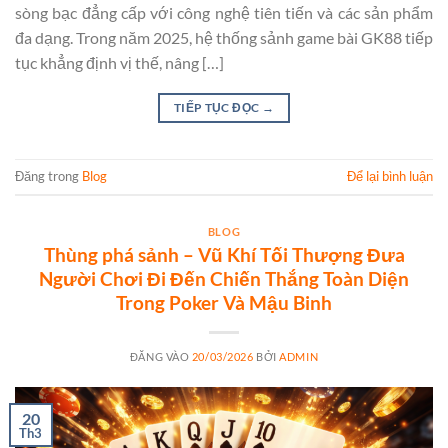
sòng bạc đẳng cấp với công nghệ tiên tiến và các sản phẩm
đa dạng. Trong năm 2025, hệ thống sảnh game bài GK88 tiếp
tục khẳng định vị thế, nâng […]
TIẾP TỤC ĐỌC
→
Đăng trong
Blog
Để lại bình luận
BLOG
Thùng phá sảnh – Vũ Khí Tối Thượng Đưa
Người Chơi Đi Đến Chiến Thắng Toàn Diện
Trong Poker Và Mậu Binh
ĐĂNG VÀO
20/03/2026
BỞI
ADMIN
20
Th3