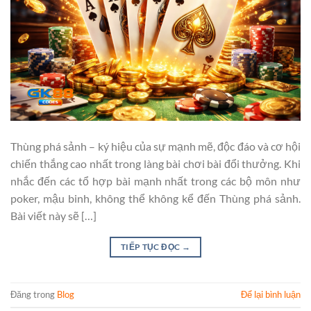
Thùng phá sảnh – ký hiệu của sự mạnh mẽ, độc đáo và cơ hội
chiến thắng cao nhất trong làng bài chơi bài đổi thưởng. Khi
nhắc đến các tổ hợp bài mạnh nhất trong các bộ môn như
poker, mậu binh, không thể không kể đến Thùng phá sảnh.
Bài viết này sẽ […]
TIẾP TỤC ĐỌC
→
Đăng trong
Blog
Để lại bình luận