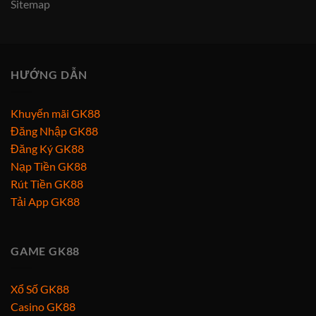
Sitemap
HƯỚNG DẪN
Khuyến mãi GK88
Đăng Nhập GK88
Đăng Ký GK88
Nạp Tiền GK88
Rút Tiền GK88
Tải App GK88
GAME GK88
Xổ Số GK88
Casino GK88