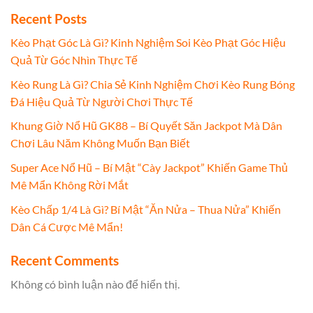
Recent Posts
Kèo Phạt Góc Là Gì? Kinh Nghiệm Soi Kèo Phạt Góc Hiệu
Quả Từ Góc Nhìn Thực Tế
Kèo Rung Là Gì? Chia Sẻ Kinh Nghiệm Chơi Kèo Rung Bóng
Đá Hiệu Quả Từ Người Chơi Thực Tế
Khung Giờ Nổ Hũ GK88 – Bí Quyết Săn Jackpot Mà Dân
Chơi Lâu Năm Không Muốn Bạn Biết
Super Ace Nổ Hũ – Bí Mật “Cày Jackpot” Khiến Game Thủ
Mê Mẩn Không Rời Mắt
Kèo Chấp 1/4 Là Gì? Bí Mật “Ăn Nửa – Thua Nửa” Khiến
Dân Cá Cược Mê Mẩn!
Recent Comments
Không có bình luận nào để hiển thị.