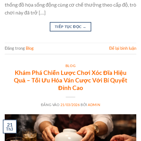
thống đồ họa sống động cùng cơ chế thưởng theo cấp độ, trò
chơi này đã trở […]
TIẾP TỤC ĐỌC
→
Đăng trong
Blog
Để lại bình luận
BLOG
Khám Phá Chiến Lược Chơi Xóc Đĩa Hiệu
Quả – Tối Ưu Hóa Ván Cược Với Bí Quyết
Đỉnh Cao
ĐĂNG VÀO
21/03/2026
BỞI
ADMIN
21
Th3