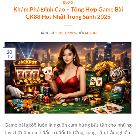
BLOG
Khám Phá Đỉnh Cao – Tổng Hợp Game Bài
GK88 Hot Nhất Trong Sảnh 2025
ĐĂNG VÀO
20/03/2026
BỞI
ADMIN
20
Th3
Game bài gk88 luôn là nguồn cảm hứng bất tận cho những
tay chơi đam mê đấu trí đổi thưởng, cung cấp trải nghiệm