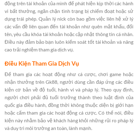
động trên tài khoản của mình để phát hiện kịp thời các hành
vi bất thường, ngăn chặn tình trạng bị chiếm đoạt hoặc sử
dụng trái phép. Quản lý nick còn bao gồm việc liên hệ xử lý
các vấn đề liên quan đến tài khoản như quên mật khẩu, đổi
tên, yêu cầu khóa tài khoản hoặc cập nhật thông tin cá nhân.
Điều này đảm bảo bạn luôn kiểm soát tốt tài khoản và nâng
cao trải nghiệm tham gia dịch vụ.
Điều Kiện Tham Gia Dịch Vụ
Để tham gia các hoạt động như cá cược, chơi game hoặc
nhận thưởng trên Gk88, người dùng cần đáp ứng các điều
kiện cơ bản về độ tuổi, hành vi và pháp lý. Theo quy định,
người chơi phải đủ tuổi trưởng thành theo luật định của
quốc gia điều hành, đồng thời không thuộc diện bị giới hạn
hoặc cấm tham gia các hoạt động cá cược. Có thể nói, điều
kiện này nhằm bảo vệ khách hàng khỏi những rủi ro pháp lý
và duy trì môi trường an toàn, lành mạnh.