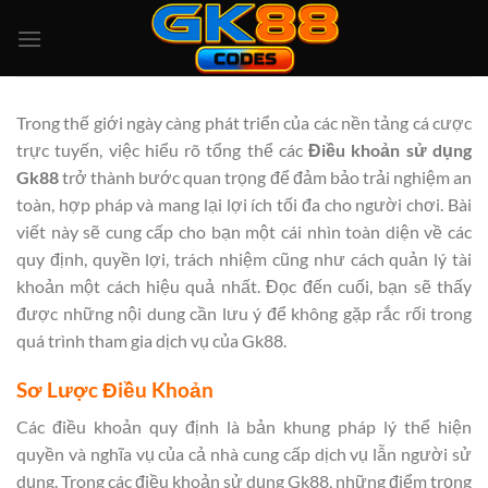
Bỏ
qua
nội
dung
Trong thế giới ngày càng phát triển của các nền tảng cá cược
trực tuyến, việc hiểu rõ tổng thể các
Điều khoản sử dụng
Gk88
trở thành bước quan trọng để đảm bảo trải nghiệm an
toàn, hợp pháp và mang lại lợi ích tối đa cho người chơi. Bài
viết này sẽ cung cấp cho bạn một cái nhìn toàn diện về các
quy định, quyền lợi, trách nhiệm cũng như cách quản lý tài
khoản một cách hiệu quả nhất. Đọc đến cuối, bạn sẽ thấy
được những nội dung cần lưu ý để không gặp rắc rối trong
quá trình tham gia dịch vụ của Gk88.
Sơ Lược Điều Khoản
Các điều khoản quy định là bản khung pháp lý thể hiện
quyền và nghĩa vụ của cả nhà cung cấp dịch vụ lẫn người sử
dụng. Trong các điều khoản sử dụng Gk88, những điểm trọng