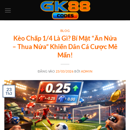
Bỏ
qua
nội
dung
BLOG
Kèo Chấp 1/4 Là Gì? Bí Mật “Ăn Nửa
– Thua Nửa” Khiến Dân Cá Cược Mê
Mẩn!
ĐĂNG VÀO
23/03/2026
BỞI
ADMIN
23
Th3