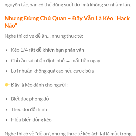
nguyên tắc, bạn có thể dùng suốt đời mà không sợ nhầm lẫn.
Nhưng Đừng Chủ Quan – Đây Vẫn Là Kèo “Hack
Não”
Nghe thì có vẻ dễ ăn… nhưng thực tế:
Kèo 1/4
rất dễ khiến bạn phân vân
Chỉ cần sai nhận định nhỏ → mất tiền ngay
Lợi nhuận không quá cao nếu cược bừa
Đây là kèo dành cho người:
Biết đọc phong độ
Theo dõi đội hình
Hiểu biến động kèo
Nghe thì có vẻ “dễ ăn”, nhưng thực tế kèo ách lại là một trong