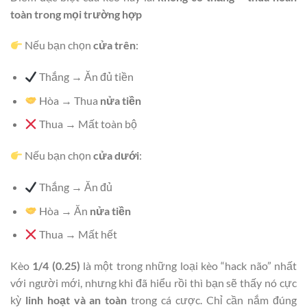
toàn trong mọi trường hợp
Nếu bạn chọn
cửa trên
:
Thắng → Ăn đủ tiền
Hòa → Thua
nửa tiền
Thua → Mất toàn bộ
Nếu bạn chọn
cửa dưới
:
Thắng → Ăn đủ
Hòa → Ăn
nửa tiền
Thua → Mất hết
Kèo
1/4 (0.25)
là một trong những loại kèo “hack não” nhất
với người mới, nhưng khi đã hiểu rồi thì bạn sẽ thấy nó cực
kỳ
linh hoạt và an toàn
trong cá cược. Chỉ cần nắm đúng