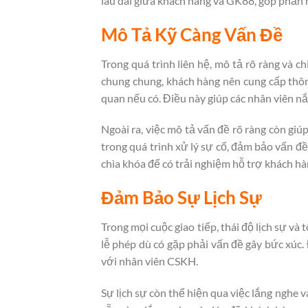
lâu dài giữa khách hàng và GK88, góp phần 
Mô Tả Kỹ Càng Vấn Đề
Trong quá trình liên hệ, mô tả rõ ràng và c
chung chung, khách hàng nên cung cấp thông
quan nếu có. Điều này giúp các nhân viên nắ
Ngoài ra, việc mô tả vấn đề rõ ràng còn giú
trong quá trình xử lý sự cố, đảm bảo vấn đề
chìa khóa để có trải nghiệm hỗ trợ khách hà
Đảm Bảo Sự Lịch Sự
Trong mọi cuộc giao tiếp, thái độ lịch sự và
lễ phép dù có gặp phải vấn đề gây bức xúc.
với nhân viên CSKH.
Sự lịch sự còn thể hiện qua việc lắng nghe 