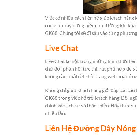
Việc có nhiều cách liên hệ giúp khách hàng 
còn giúp xây dựng niềm tin tưởng, khi khá
GK88. Chúng tôi sẽ đi sâu vào từng phương
Live Chat
Live Chat là một trong những hình thức liên
chờ đợi phản hồi tức thì, rất phù hợp để x
không cần phải rời khỏi trang web hoặc ứng
Không chỉ giúp khách hàng giải đáp các câu 
GK88 trong việc hỗ trợ khách hàng. Đội ng
chính xác, lịch sự và thân thiện. Đây thực 
nhiều lần.
Liên Hệ Đường Dây Nóng