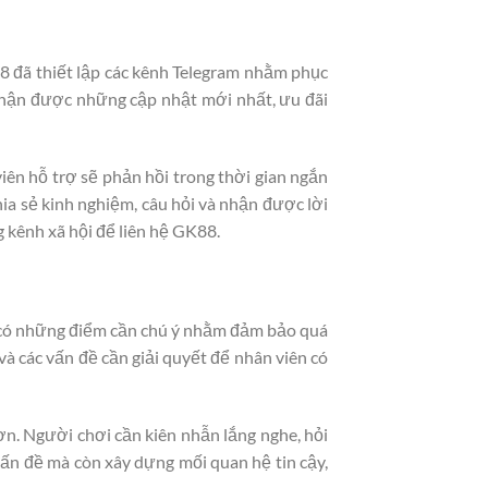
88 đã thiết lập các kênh Telegram nhằm phục
 nhận được những cập nhật mới nhất, ưu đãi
viên hỗ trợ sẽ phản hồi trong thời gian ngắn
ia sẻ kinh nghiệm, câu hỏi và nhận được lời
g kênh xã hội để liên hệ GK88.
i có những điểm cần chú ý nhằm đảm bảo quá
 và các vấn đề cần giải quyết để nhân viên có
ơn. Người chơi cần kiên nhẫn lắng nghe, hỏi
vấn đề mà còn xây dựng mối quan hệ tin cậy,