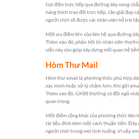
Gọi điện trực tiếp qua đường dây nóng chắ
hàng thích trao đổi trực tiếp, cần giải đáp
người chơi sẽ được các nhân viên hỗ trợ tậ
Một ưu điểm lớn của liên hệ qua đường dây 
Thêm vào đó, phản hồi từ nhân viên thường
việc này còn giúp xây dựng mối quan hệ bền 
Hòm Thư Mail
Hòm thư email là phương thức phù hợp dành
xác minh hoặc xử lý chậm hơn. Khi gửi email
Thêm vào đó, GK88 thường có đội ngũ nhân 
quan trọng.
Một điểm cộng khác của phương thức liên hệ 
tài liệu đính kèm một cách thuận tiện. Đây 
người chơi trong mọi tình huống. Vì vậy, ema