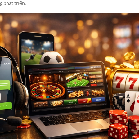
 phát triển.