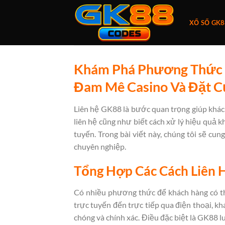
Bỏ
qua
XỔ SỐ GK8
nội
dung
Khám Phá Phương Thức L
Đam Mê Casino Và Đặt 
Liên hệ GK88 là bước quan trọng giúp khách
liên hệ cũng như biết cách xử lý hiệu quả 
tuyến. Trong bài viết này, chúng tôi sẽ c
chuyên nghiệp.
Tổng Hợp Các Cách Liên 
Có nhiều phương thức để khách hàng có th
trực tuyến đến trực tiếp qua điện thoại, 
chóng và chính xác. Điều đặc biệt là GK88 