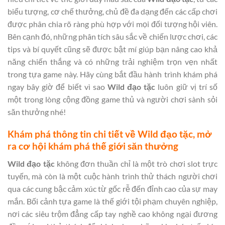
biểu tượng, cơ chế thưởng, chủ đề đa dạng đến các cấp chơi
được phân chia rõ ràng phù hợp với mọi đối tượng hội viên.
Bên cạnh đó, những phân tích sâu sắc về chiến lược chơi, các
tips và bí quyết cũng sẽ được bật mí giúp bạn nâng cao khả
năng chiến thắng và có những trải nghiệm trọn vẹn nhất
trong tựa game này. Hãy cùng bắt đầu hành trình khám phá
ngay bây giờ để biết vì sao
Wild đạo tặc
luôn giữ vị trí số
một trong lòng cộng đồng game thủ và người chơi sành sỏi
săn thưởng nhé!
Khám phá thông tin chi tiết về Wild đạo tặc, mở
ra cơ hội khám phá thế giới săn thưởng
Wild đạo tặc
không đơn thuần chỉ là một trò chơi slot trực
tuyến, mà còn là một cuộc hành trình thử thách người chơi
qua các cung bậc cảm xúc từ gốc rễ đến đỉnh cao của sự may
mắn. Bối cảnh tựa game là thế giới tội phạm chuyên nghiệp,
nơi các siêu trộm đẳng cấp tay nghề cao không ngại đương