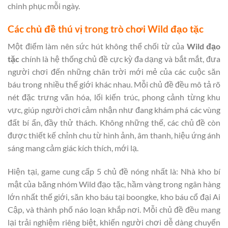
chinh phục mỗi ngày.
Các chủ đề thú vị trong trò chơi Wild đạo tặc
Một điểm làm nên sức hút không thể chối từ của
Wild đạo
tặc
chính là hệ thống chủ đề cực kỳ đa dạng và bắt mắt, đưa
người chơi đến những chân trời mới mẻ của các cuộc săn
báu trong nhiều thế giới khác nhau. Mỗi chủ đề đều mô tả rõ
nét đặc trưng văn hóa, lối kiến trúc, phong cảnh từng khu
vực, giúp người chơi cảm nhận như đang khám phá các vùng
đất bí ẩn, đầy thử thách. Không những thế, các chủ đề còn
được thiết kế chỉnh chu từ hình ảnh, âm thanh, hiệu ứng ánh
sáng mang cảm giác kích thích, mới lạ.
Hiện tại, game cung cấp 5 chủ đề nóng nhất là: Nhà kho bí
mật của băng nhóm Wild đạo tặc, hầm vàng trong ngân hàng
lớn nhất thế giới, săn kho báu tại boongke, kho báu cổ đại Ai
Cập, và thành phố náo loạn khắp nơi. Mỗi chủ đề đều mang
lại trải nghiệm riêng biệt, khiến người chơi dễ dàng chuyển