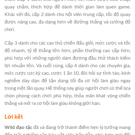
quay chậm, thích hợp để dành thời gian làm quen game.
Khác với đó, cấp 2 dành cho hội viên trung cấp, tốc độ quay
được nâng cao, đa dạng hơn về đường thắng và cường độ
chơi.
Cấp 3 dành cho các cao thủ chiến đấu giỏi, mức cược và tốc
độ nhanh, tỷ lệ thắng lớn hơn, phần thưởng cao cấp hơn,
phù hợp với những người dám đương đầu thử thách kiếm
lợi nhuận lớn. Và cuối cùng, cấp 4 dành cho các chuyên gia,
mức cược cực kỳ cao, cược 1 ăn 10, đòi hỏi sự tỉnh táo, kinh
nghiệm dày dạn để tận dụng tối đa cơ hội làm giàu ngay
trong một lần quay. Hệ thống này giúp người chơi có thể lựa
chọn phong cách chơi phù hợp, thỏa mãn khát vọng chiến
thắng và mở ra cơ hội làm giàu không giới hạn.
Lời kết
Wild đạo tặc
đã và đang trở thành điểm hẹn lý tưởng mang
đến trải nghiệm săn báu vật siêu hấp dẫn, phù hợp mọi đối