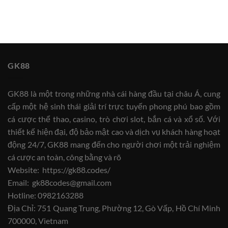
GK88
GK88 là một trong những nhà cái hàng đầu tại châu Á, cung
cấp một hệ sinh thái giải trí trực tuyến phong phú bao gồm
cá cược thể thao, casino, trò chơi slot, bắn cá và xổ số. Với
thiết kế hiện đại, độ bảo mật cao và dịch vụ khách hàng hoạt
động 24/7, GK88 mang đến cho người chơi một trải nghiệm
cá cược an toàn, công bằng và rõ
Website: https://gk88.codes/
Email:
gk88codes@gmail.com
Hotline: 0982163288
Địa Chỉ:
751 Quang Trung, Phường 12, Gò Vấp, Hồ Chí Minh
700000, Vietnam