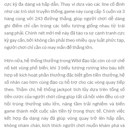
cực kỳ đa dạng và hấp dẫn. Thay vì dựa vào các line cố định
như các trò slot truyền thống, game này cung cấp 5 cuộn và 3
hàng cùng với 243 đường thắng, giúp người chơi dễ dàng
ghi điểm chỉ cần trúng các biểu tượng giống nhau từ trái
sang phải. Chính nét mới mẻ này đã tạo ra sự cạnh tranh cực
kỳ gay cấn, bởi không cần phải theo nhiều quy luật phức tạp,
người chơi chỉ cần có may mắn để thắng lớn.
Hơn nữa, hệ thống thưởng trong Wild đạo tặc còn có cơ chế
nổ két vùng phổ biến, khi 3 biểu tượng rương kho báu kết
hợp sẽ kích hoạt phần thưởng đặc biệt gồm tiền thưởng, hệ
số nhân cao hơn cùng đạo cụ hỗ trợ cho các vòng quay tiếp
theo. Thậm chí, hệ thống jackpot tích lũy dựa trên tổng số
tiền cược của người chơi cũng giúp tất cả hội viên đều có cơ
hội trúng thưởng siêu lớn, nâng tầm trải nghiệm và biến
game thành một cuộc săn tiền tỷ trong thực tế. Chính việc
kết hợp đa dạng này đã giúp vòng quay trở lên hấp dẫn,
không nhàm chán, kích thích người chơi muốn khám phá và