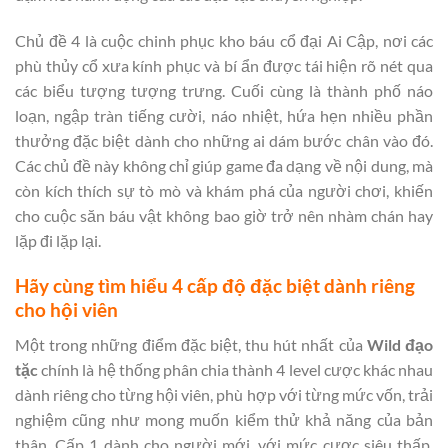
Chủ đề 4 là cuộc chinh phục kho báu cổ đại Ai Cập, nơi các
phù thủy cổ xưa kính phục và bí ẩn được tái hiện rõ nét qua
các biểu tượng tượng trưng. Cuối cùng là thành phố náo
loạn, ngập tràn tiếng cười, náo nhiệt, hứa hẹn nhiều phần
thưởng đặc biệt dành cho những ai dám bước chân vào đó.
Các chủ đề này không chỉ giúp game đa dạng về nội dung, mà
còn kích thích sự tò mò và khám phá của người chơi, khiến
cho cuộc săn báu vật không bao giờ trở nên nhàm chán hay
lặp đi lặp lại.
Hãy cùng tìm hiểu 4 cấp độ đặc biệt dành riêng
cho hội viên
Một trong những điểm đặc biệt, thu hút nhất của
Wild đạo
tặc
chính là hệ thống phân chia thành 4 level cược khác nhau
dành riêng cho từng hội viên, phù hợp với từng mức vốn, trải
nghiệm cũng như mong muốn kiểm thử khả năng của bản
thân. Cấp 1 dành cho người mới, với mức cược siêu thấp,