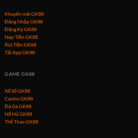
Khuyến mãi GK88
Đăng Nhập GK88
Đăng Ký GK88
Nạp Tiền GK88
Rút Tiền GK88
Tải App GK88
GAME GK88
Xổ Số GK88
Casino GK88
Đá Gà GK88
Nổ Hủ GK88
Thể Thao GK88