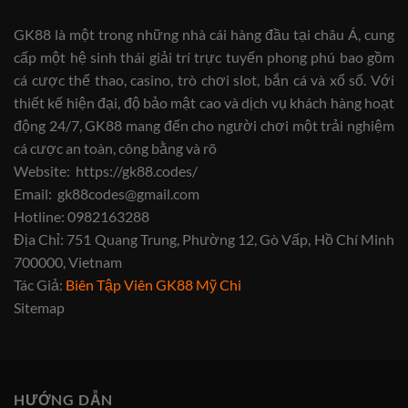
GK88 là một trong những nhà cái hàng đầu tại châu Á, cung
cấp một hệ sinh thái giải trí trực tuyến phong phú bao gồm
cá cược thể thao, casino, trò chơi slot, bắn cá và xổ số. Với
thiết kế hiện đại, độ bảo mật cao và dịch vụ khách hàng hoạt
động 24/7, GK88 mang đến cho người chơi một trải nghiệm
cá cược an toàn, công bằng và rõ
Website: https://gk88.codes/
Email:
gk88codes@gmail.com
Hotline: 0982163288
Địa Chỉ:
751 Quang Trung, Phường 12, Gò Vấp, Hồ Chí Minh
700000, Vietnam
Tác Giả:
Biên Tập Viên GK88 Mỹ Chi
Sitemap
HƯỚNG DẪN