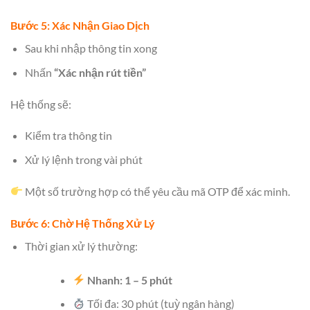
Bước 5: Xác Nhận Giao Dịch
Sau khi nhập thông tin xong
Nhấn
“Xác nhận rút tiền”
Hệ thống sẽ:
Kiểm tra thông tin
Xử lý lệnh trong vài phút
Một số trường hợp có thể yêu cầu mã OTP để xác minh.
Bước 6: Chờ Hệ Thống Xử Lý
Thời gian xử lý thường:
Nhanh: 1 – 5 phút
Tối đa: 30 phút (tuỳ ngân hàng)